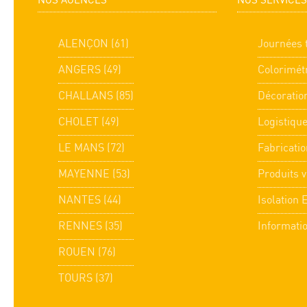
NOS AGENCES
NOS SERVICES
ALENÇON (61)
Journées 
ANGERS (49)
Colorimét
CHALLANS (85)
Décoratio
CHOLET (49)
Logistiqu
LE MANS (72)
Fabricatio
MAYENNE (53)
Produits v
NANTES (44)
Isolation 
RENNES (35)
Informati
ROUEN (76)
TOURS (37)