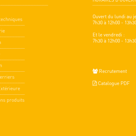
HORAIRES D'OUVER
Ouvert du lundi au je
techniques
7h30 à 12h00 - 13h3
rie
Et le vendredi :
7h30 à 12h00 - 13h3
n
e
n
Recrutement
erriers
Catalogue PDF
Extérieure
ons produits