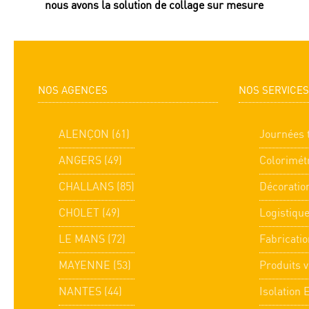
nous avons la solution de collage sur mesure
NOS AGENCES
NOS SERVICES
ALENÇON (61)
Journées 
ANGERS (49)
Colorimét
CHALLANS (85)
Décoratio
CHOLET (49)
Logistiqu
LE MANS (72)
Fabricatio
MAYENNE (53)
Produits v
NANTES (44)
Isolation 