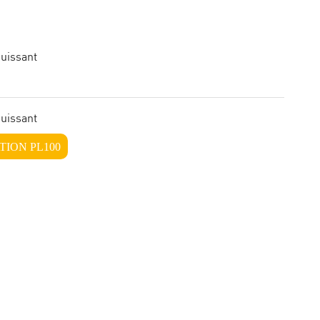
puissant
puissant
TION PL100