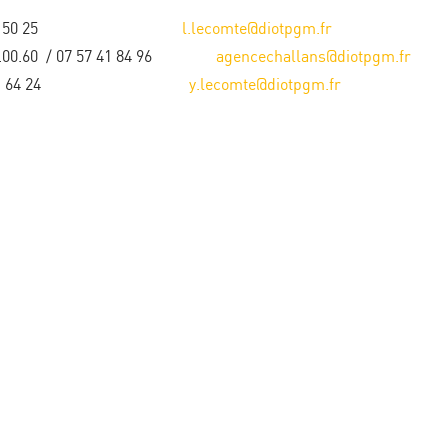
hone 06 20 48 50 25
l.lecomte@diotpgm.fr
.65.00.60 / 07 57 41 84 96
agencechallans@diotpgm.fr
: 07 57 41 64 24
y.lecomte@diotpgm.fr