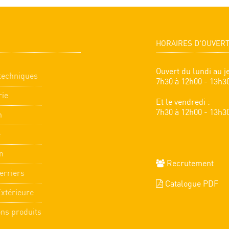
HORAIRES D'OUVER
Ouvert du lundi au je
techniques
7h30 à 12h00 - 13h3
rie
Et le vendredi :
7h30 à 12h00 - 13h3
n
e
n
Recrutement
erriers
Catalogue PDF
Extérieure
ons produits