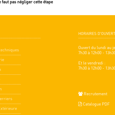
e faut pas négliger cette étape
HORAIRES D'OUVER
Ouvert du lundi au je
techniques
7h30 à 12h00 - 13h3
rie
Et le vendredi :
7h30 à 12h00 - 13h3
n
e
n
Recrutement
erriers
Catalogue PDF
Extérieure