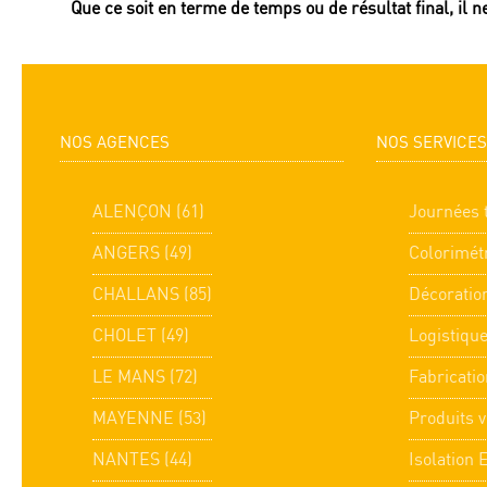
Que ce soit en terme de temps ou de résultat final, il n
NOS AGENCES
NOS SERVICES
ALENÇON (61)
Journées 
ANGERS (49)
Colorimét
CHALLANS (85)
Décoratio
CHOLET (49)
Logistiqu
LE MANS (72)
Fabricatio
MAYENNE (53)
Produits v
NANTES (44)
Isolation 