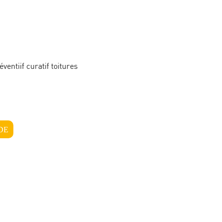
ventiif curatif toitures
DE